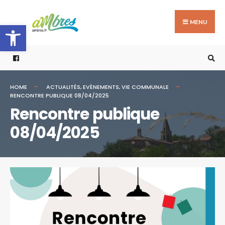
Search
Skip
for:
to
MENU
Ouvrir la barre d’outils
content
HOME
ACTUALITÉS
,
EVÈNEMENTS
,
VIE COMMUNALE
RENCONTRE PUBLIQUE 08/04/2025
Rencontre publique
08/04/2025