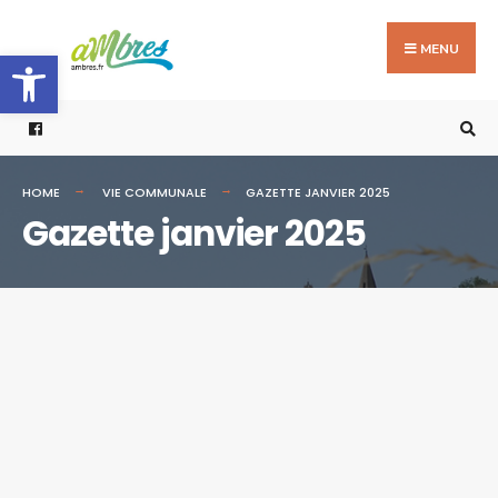
Search
Skip
for:
to
MENU
Ouvrir la barre d’outils
content
HOME
VIE COMMUNALE
GAZETTE JANVIER 2025
Gazette janvier 2025