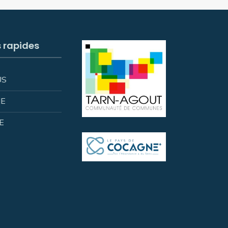
s rapides
US
IE
E