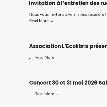
Invitation à l’entretien des r
Réunion
publique
Nous vous invitons à venir nous rejoindre 
le
Invitation
Read More →
02/07/2026
à
à
l’entretien
la
des
salle
Association L’Ecolibris prés
ruchers
René
15.06.2026
Cassin
Association
...
Read More →
à
L’Ecolibris
St
présente
Sulpice
son
Concert 30 et 31 mai 2026 Sa
programme
de
Concert
...
Read More →
juin
30
2026
et