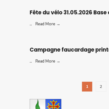
31
Fête du vélo 31.05.2026 Base 
mai
2026
Fête
...
Read More →
Salle
du
des
vélo
fêtes
31.05.2026
Ambres
Campagne faucardage prin
Base
de
Campagne
...
Read More →
Loisirs
faucardage
Ludolac
printemps
2026
Pagination
1
2
des
publications