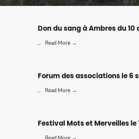
Don du sang à Ambres du 10 
Don
...
Read More →
du
sang
à
Forum des associations le 6 
Ambres
du
Forum
...
Read More →
10
des
au
associations
12
le
août
Festival Mots et Merveilles le
6
2026
sept
Festival
...
Read More →