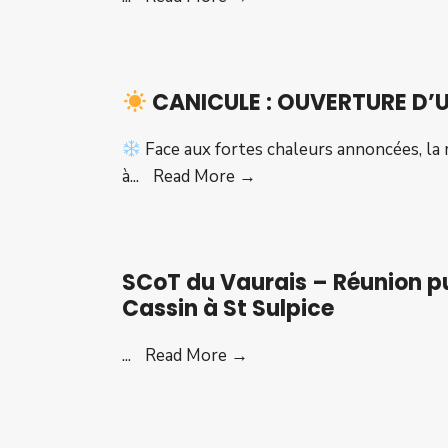
2026
Mots
et
Merveilles
CANICULE : OUVERTURE D’
le
19
Face aux fortes chaleurs annoncées, la 
sept
à
...
Read More →
2026
CANICULE
en
:
haut
OUVERTURE
du
SCoT du Vaurais – Réunion pu
D’UN
village
Cassin à St Sulpice
ESPACE
CLIMATISÉ
SCoT
...
Read More →
du
Vaurais
–