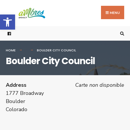
Search
Skip
for:
to
MENU
Ouvrir la barre d’outils
content
HOME
BOULDER CITY COUNCIL
Boulder City Council
Address
Carte non disponible
1777 Broadway
Boulder
Colorado