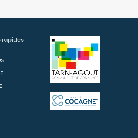
s rapides
US
IE
E