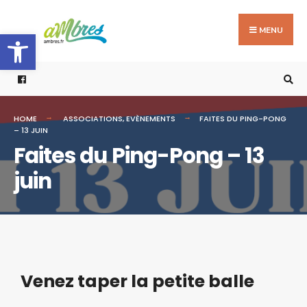
MENU
Ouvrir la barre d’outils
HOME
ASSOCIATIONS
,
EVÈNEMENTS
FAITES DU PING-PONG
– 13 JUIN
Faites du Ping-Pong – 13
juin
Venez taper la petite balle