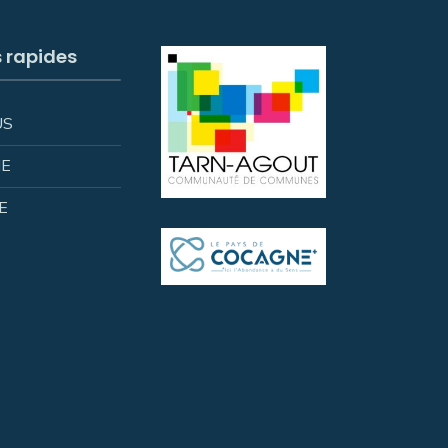
s rapides
US
IE
E