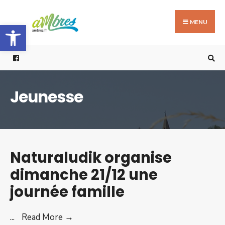
Search
Skip
for:
to
MENU
Ouvrir la barre d’outils
content
Jeunesse
Naturaludik organise
dimanche 21/12 une
journée famille
Naturaludik
...
Read More →