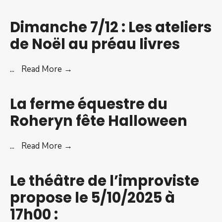
organise
dimanche
Dimanche 7/12 : Les ateliers
21/12
de Noël au préau livres
une
journée
Dimanche
...
Read More →
famille
7/12
:
La ferme équestre du
Les
Roheryn fête Halloween
ateliers
de
La
...
Read More →
Noël
ferme
au
équestre
préau
Le théâtre de l’improviste
du
livres
propose le 5/10/2025 à
Roheryn
17h00 :
fête