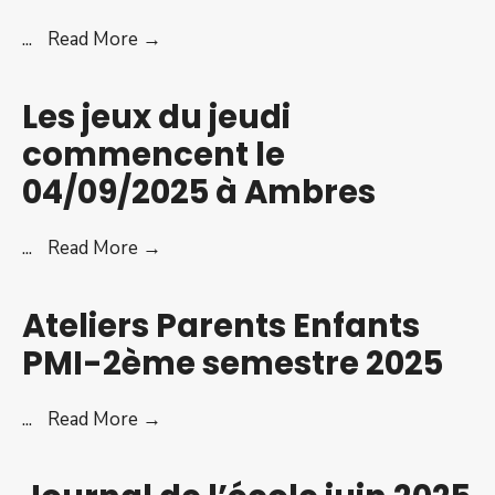
Halloween
Le
...
Read More →
théâtre
de
Les jeux du jeudi
l’improviste
commencent le
propose
04/09/2025 à Ambres
le
5/10/2025
à
Les
...
Read More →
17h00
jeux
:
du
Ateliers Parents Enfants
jeudi
PMI-2ème semestre 2025
commencent
le
Ateliers
...
Read More →
04/09/2025
Parents
à
Enfants
Ambres