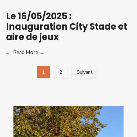
à
la
Le 16/05/2025 :
Ferme
Inauguration City Stade et
NATURALUDIK
aire de jeux
2025
Le
...
Read More →
16/05/2025
Pagination
:
1
2
Suivant
des
Inauguration
City
publications
Stade
et
aire
de
jeux