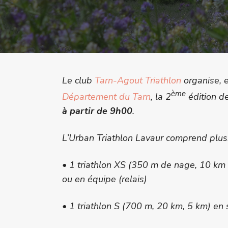
Le club
Tarn-Agout Triathlon
organise, e
ème
Département du Tarn
, la 2
édition de
à partir de 9h00
.
L’Urban Triathlon Lavaur comprend plus
• 1 triathlon XS (350 m de nage, 10 km d
ou en équipe (relais)
• 1 triathlon S (700 m, 20 km, 5 km) en 