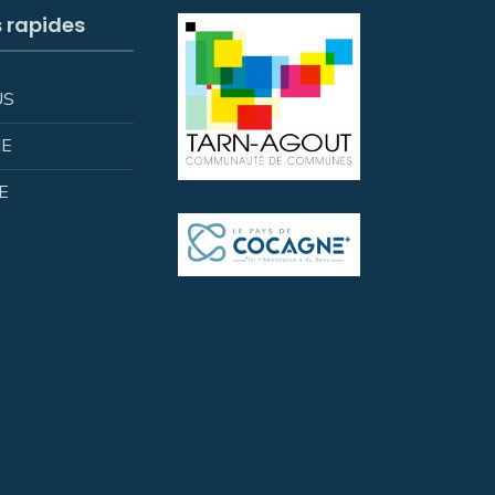
s rapides
US
IE
E