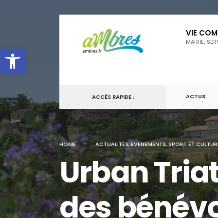
for:
Skip
VIE CO
to
MAIRIE, SE
Ouvrir la barre d’outils
content
ACTUS
ACCÈS RAPIDE :
HOME
ACTUALITÉS
,
EVÈNEMENTS
,
SPORT ET CULTUR
Urban Tria
des bénévo