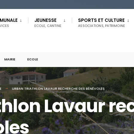
MMUNALE
JEUNESSE
SPORTS ET CULTURE
RVICES
ECOLE, CANTINE
ASSOCIATIONS, PATRIMOINE
MAIRIE
ECOLE
E
URBAN TRIATHLON LAVAUR RECHERCHE DES BÉNÉVOLES
thlon Lavaur re
les