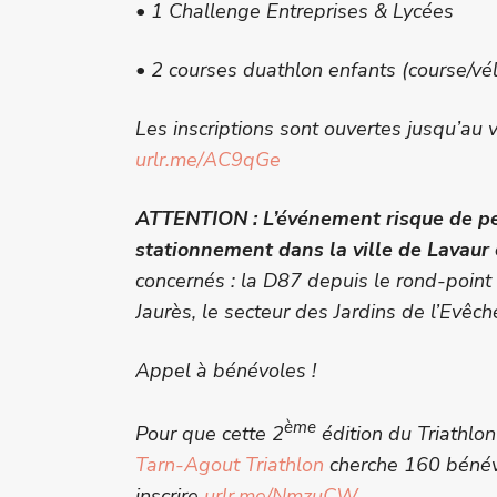
• 1 Challenge Entreprises & Lycées
• 2 courses duathlon enfants (course/vé
Les inscriptions sont ouvertes jusqu’au v
urlr.me/AC9qGe
ATTENTION : L’événement risque de per
stationnement dans la ville de Lavaur
concernés : la D87 depuis le rond-point 
Jaurès, le secteur des Jardins de l’Evêch
Appel à bénévoles !
ème
Pour que cette 2
édition du Triathlo
Tarn-Agout Triathlon
cherche 160 bénévo
inscrire
urlr.me/NmzuCW