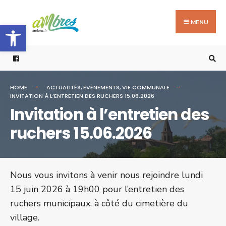
Search
Skip
for:
to
MENU
Ouvrir la barre d’outils
content
HOME
ACTUALITÉS
,
EVÈNEMENTS
,
VIE COMMUNALE
INVITATION À L’ENTRETIEN DES RUCHERS 15.06.2026
Invitation à l’entretien des
ruchers 15.06.2026
Nous vous invitons à venir nous rejoindre lundi
15 juin 2026 à 19h00 pour l’entretien des
ruchers municipaux, à côté du cimetière du
village.