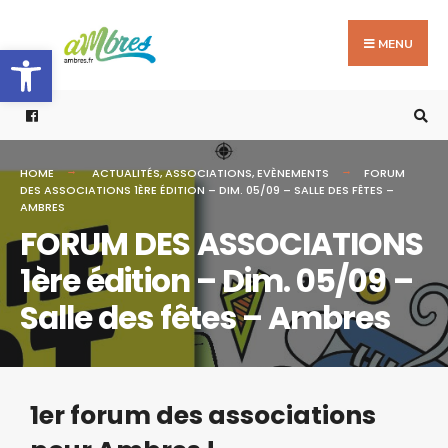
MENU
Ouvrir la barre d’outils
HOME
ACTUALITÉS
,
ASSOCIATIONS
,
EVÈNEMENTS
FORUM
DES ASSOCIATIONS 1ÈRE ÉDITION – DIM. 05/09 – SALLE DES FÊTES –
AMBRES
FORUM DES ASSOCIATIONS
1ère édition – Dim. 05/09 –
Salle des fêtes – Ambres
1er forum des associations