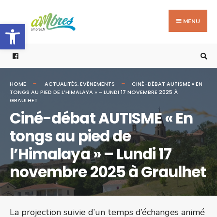
Search
Skip
for:
to
MENU
Ouvrir la barre d’outils
content
HOME
ACTUALITÉS
,
EVÈNEMENTS
CINÉ-DÉBAT AUTISME « EN
TONGS AU PIED DE L’HIMALAYA » – LUNDI 17 NOVEMBRE 2025 À
GRAULHET
Ciné-débat AUTISME « En
tongs au pied de
l’Himalaya » – Lundi 17
novembre 2025 à Graulhet
La projection suivie d’un temps d’échanges animé