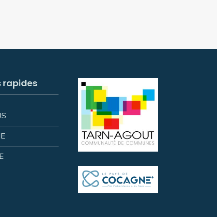
s rapides
US
IE
E