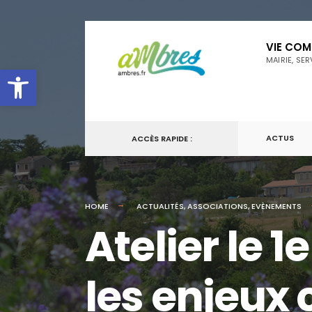
for:
Skip
VIE CO
to
MAIRIE, SE
Ouvrir la barre d’outils
content
ACTUS
ACCÈS RAPIDE :
HOME
ACTUALITÉS
,
ASSOCIATIONS
,
EVÈNEMENTS
Atelier le 
les enjeux