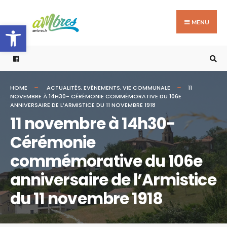
Search
Skip
for:
to
MENU
Ouvrir la barre d’outils
content
HOME
ACTUALITÉS
,
EVÈNEMENTS
,
VIE COMMUNALE
11
NOVEMBRE À 14H30- CÉRÉMONIE COMMÉMORATIVE DU 106E
ANNIVERSAIRE DE L’ARMISTICE DU 11 NOVEMBRE 1918
11 novembre à 14h30-
Cérémonie
commémorative du 106e
anniversaire de l’Armistice
du 11 novembre 1918