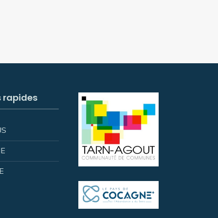
s rapides
US
IE
E