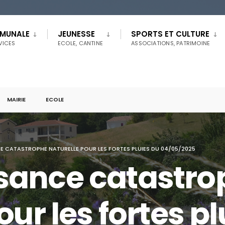
MMUNALE
JEUNESSE
SPORTS ET CULTURE
RVICES
ECOLE, CANTINE
ASSOCIATIONS, PATRIMOINE
MAIRIE
ECOLE
 CATASTROPHE NATURELLE POUR LES FORTES PLUIES DU 04/05/2025
sance catastro
our les fortes p