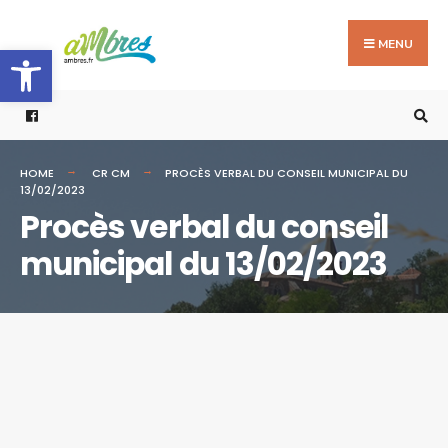
Search
Skip
for:
to
MENU
Ouvrir la barre d’outils
content
HOME
CR CM
PROCÈS VERBAL DU CONSEIL MUNICIPAL DU
13/02/2023
Procès verbal du conseil
municipal du 13/02/2023