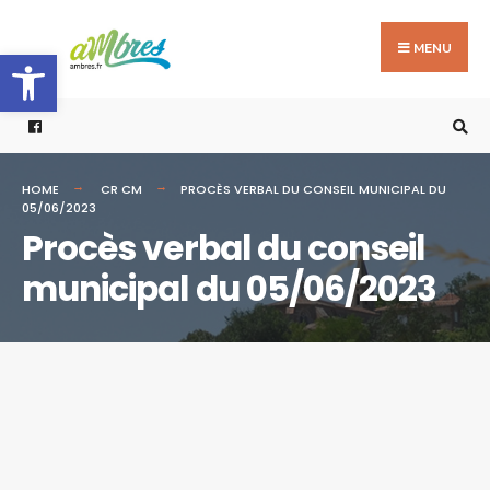
Search
Skip
for:
to
MENU
Ouvrir la barre d’outils
content
HOME
CR CM
PROCÈS VERBAL DU CONSEIL MUNICIPAL DU
05/06/2023
Procès verbal du conseil
municipal du 05/06/2023