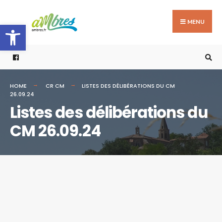
Search
Skip
for:
to
MENU
Ouvrir la barre d’outils
content
HOME
CR CM
LISTES DES DÉLIBÉRATIONS DU CM
26.09.24
Listes des délibérations du
CM 26.09.24