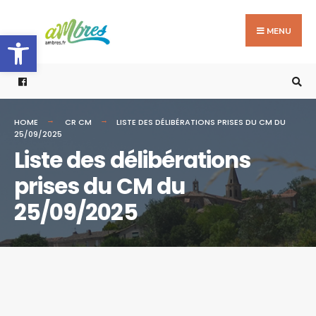
Search
Skip
for:
to
MENU
Ouvrir la barre d’outils
content
HOME
CR CM
LISTE DES DÉLIBÉRATIONS PRISES DU CM DU
25/09/2025
Liste des délibérations
prises du CM du
25/09/2025