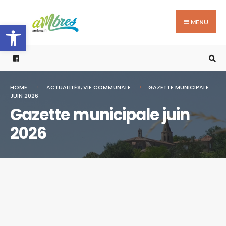
Search
Skip
for:
to
MENU
Ouvrir la barre d’outils
content
HOME
ACTUALITÉS
,
VIE COMMUNALE
GAZETTE MUNICIPALE
JUIN 2026
Gazette municipale juin
2026