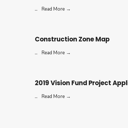
Tax
...
Read More →
Increment
Financing
Application
Construction Zone Map
Construction
...
Read More →
Zone
Map
2019 Vision Fund Project Appl
2019
...
Read More →
Vision
Fund
Project
Application