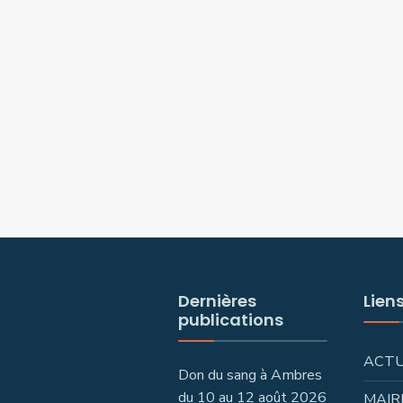
Dernières
Lien
publications
ACT
Don du sang à Ambres
du 10 au 12 août 2026
MAIR