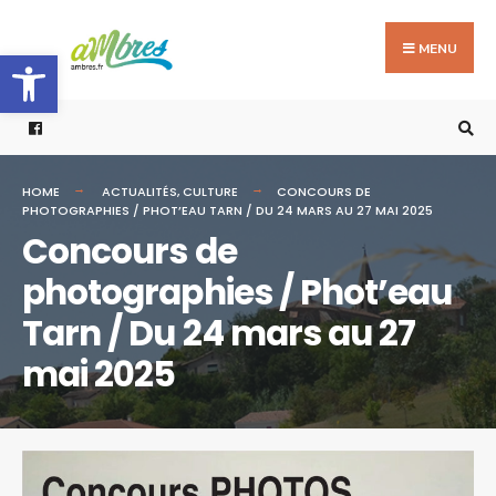
Search
Skip
for:
to
MENU
Ouvrir la barre d’outils
content
HOME
ACTUALITÉS
,
CULTURE
CONCOURS DE
PHOTOGRAPHIES / PHOT’EAU TARN / DU 24 MARS AU 27 MAI 2025
Concours de
photographies / Phot’eau
Tarn / Du 24 mars au 27
mai 2025