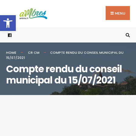
Search
Skip
for:
to
MENU
Ouvrir la barre d’outils
content
HOME
CR CM
COMPTE RENDU DU CONSEIL MUNICIPAL DU
15/07/2021
Compte rendu du conseil
municipal du 15/07/2021