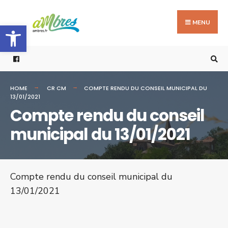
Search
Skip
for:
to
MENU
Ouvrir la barre d’outils
content
HOME
CR CM
COMPTE RENDU DU CONSEIL MUNICIPAL DU
13/01/2021
Compte rendu du conseil
municipal du 13/01/2021
Compte rendu du conseil municipal du
13/01/2021