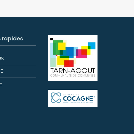
s rapides
US
IE
E