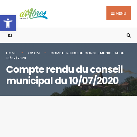
Search
Skip
for:
to
MENU
Ouvrir la barre d’outils
content
HOME
CR CM
COMPTE RENDU DU CONSEIL MUNICIPAL DU
10/07/2020
Compte rendu du conseil
municipal du 10/07/2020