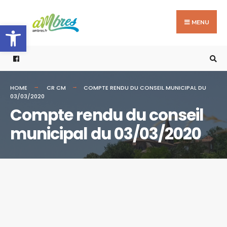
Search
Skip
for:
to
MENU
Ouvrir la barre d’outils
content
HOME
CR CM
COMPTE RENDU DU CONSEIL MUNICIPAL DU
03/03/2020
Compte rendu du conseil
municipal du 03/03/2020