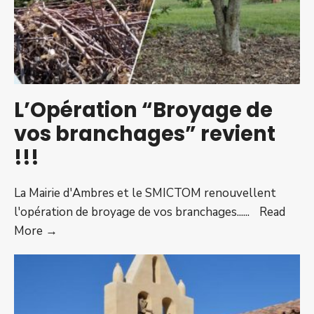
L’Opération “Broyage de
vos branchages” revient
!!!
La Mairie d'Ambres et le SMICTOM renouvellent
l'opération de broyage de vos branchages...
...
Read
L’Opération
More →
“Broyage
de
vos
branchages”