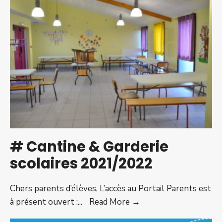
1ère
édition
–
Dim.
05/09
–
Salle
des
fêtes
–
Ambres
# Cantine & Garderie
scolaires 2021/2022
Chers parents d’élèves, L’accès au Portail Parents est
#
à présent ouvert :
...
Read More →
Cantine