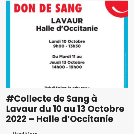
du
Patrimoine
–
18
&
19
Sept.
2021
–
Ambres
#Collecte de Sang à
Lavaur du 10 au 13 Octobre
2022 – Halle d’Occitanie
#Collecte