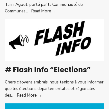
Tarn-Agout, porté par la Communauté de
Consultation
Communes
...
Read More →
citoyenne
–
Projet
de
territoire
Tarn-
Agout
# Flash Info “Elections”
Chers citoyens ambrais, nous tenions à vous informer
que les élections départementales et régionales
#
des
...
Read More →
Flash
Info