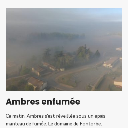
des
travaux
sur
la
RD
87
–
traversée
du
village
Ambres enfumée
Ce matin, Ambres s’est réveillée sous un épais
manteau de fumée. Le domaine de Fontorbe,