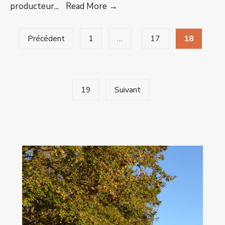
Ambres
producteur
...
Read More →
enfumée
Pagination
Précédent
1
…
17
18
des
publications
19
Suivant