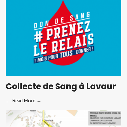
“Elections”
Collecte de Sang à Lavaur
Collecte
...
Read More →
de
Sang
à